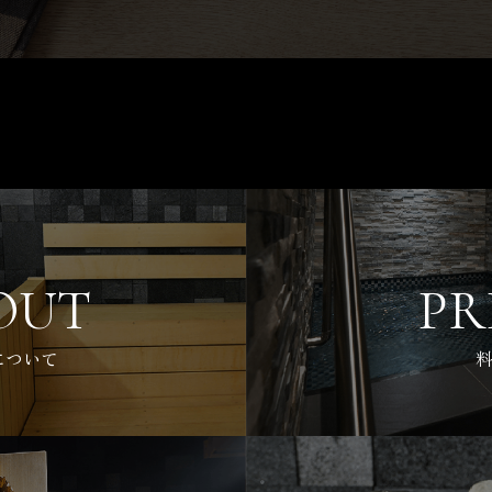
OUT
PR
について